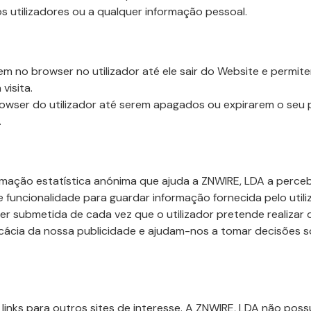
 utilizadores ou a qualquer informação pessoal.
 no browser no utilizador até ele sair do Website e permite
visita.
ser do utilizador até serem apagados ou expirarem o seu pr
.
rmação estatística anónima que ajuda a ZNWIRE, LDA a percebe
de funcionalidade para guardar informação fornecida pelo ut
er submetida de cada vez que o utilizador pretende realizar
icácia da nossa publicidade e ajudam-nos a tomar decisões 
links para outros sites de interesse. A ZNWIRE, LDA não pos