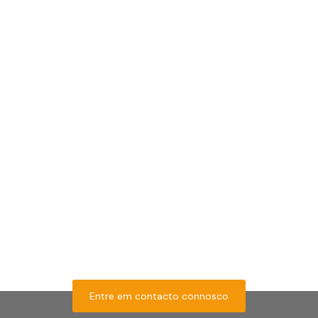
Descubra as nossas
soluções inovadoras
de metalização e
decapagem
Entre em contacto connosco